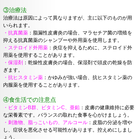
③治療法
治療法は原因によって異なりますが、主に以下のものが用
いられます。
・抗真菌薬
：
脂漏性皮膚炎の場合、マラセチア菌の増殖を
抑える抗真
菌薬のシャンプーや外用薬を使用します。
・ステロイド外用薬
：
炎症を抑えるために、ステロイド外
用薬を使用
することがあります。
・保湿剤
：乾燥性皮膚炎の場合、保湿剤で頭皮の乾燥を防
ぎます。
・抗ヒスタミン薬
：
かゆみが強い場合、抗ヒスタミン薬の
内服薬を使
用することがあります。
④食生活での注意点
・ビタミンB群、ビタミンC、亜鉛
：
皮膚の健康維持に必要
な栄養素で
す。バランスの取れた食事を心がけましょう。
・刺激物、脂っこいもの、アルコール
：
皮脂の分泌を増や
し、症状を
悪化させる可能性があります。控えめにしまし
ょう。