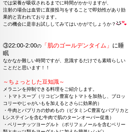
では栄養が吸収されるまでに時間がかかりますが、
注射の場合は血管に直接投与をすることで即効性があり効
果的と言われております。
この機会に是非お試ししてみてはいかがでしょうか？
22:00-2:00
「肌のゴールデンタイム」
に睡
③
の
眠
なかなか難しい時間ですが、意識するだけでも素晴らしい
ことだと思います！！
～ちょっとした豆知識～
メラニンを抑制できる料理をご紹介します。
・トマトスープ（リコピン豊富なトマトを加熱し、ブロッ
コリーやじゃがいもを加えるとさらに効果的）
・牛肉とパプリカの炒めもの（ビタミンC豊富なパプリカと
Lシステインを含む牛肉で肌のターンオーバー促進）
・ベリーナッツヨーグルト（ポリフェノールを含むベリー
類とナッツ類をヨーグルトに加えた簡単レシピ）