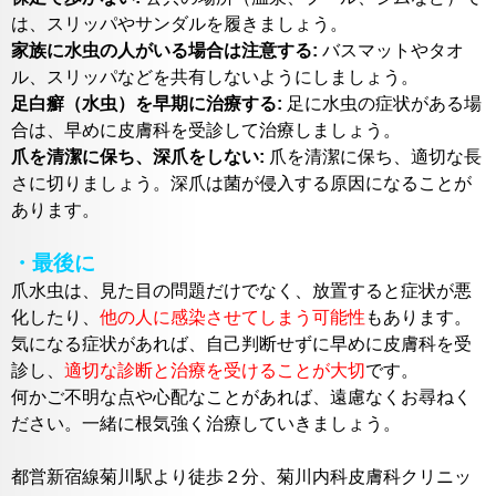
は、スリッパやサンダルを履きましょう。
家族に水虫の人がいる場合は注意する:
バスマットやタオ
ル、スリッパなどを共有しないようにしましょう。
足白癬（水虫）を早期に治療する:
足に水虫の症状がある場
合は、早めに皮膚科を受診して治療しましょう。
爪を清潔に保ち、深爪をしない:
爪を清潔に保ち、適切な長
さに切りましょう。深爪は菌が侵入する原因になることが
あります。
・最後に
爪水虫は、見た目の問題だけでなく、放置すると症状が悪
化したり、
他の人に感染させてしまう可能性
もあります。
気になる症状があれば、自己判断せずに早めに皮膚科を受
診し、
適切な診断と治療を受けることが大切
です。
何かご不明な点や心配なことがあれば、遠慮なくお尋ねく
ださい。一緒に根気強く治療していきましょう。
都営新宿線菊川駅より徒歩２分、菊川内科皮膚科クリニッ