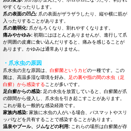
やすくなったりします。
爪の表面の凹凸:
爪の表面がザラザラしたり、縦や横に筋が
入ったりすることがあります。
爪の脆弱化:
爪がもろくなり、割れやすくなります。
痛みやかゆみ:
初期にはほとんどありませんが、進行して爪
が周囲の皮膚に食い込んだりすると、痛みを感じることが
あります。かゆみは通常ありません。
・爪水虫の原因
爪水虫の主な原因は、
白癬菌というカビ
の一種です。この
菌は、高温多湿な環境を好み、
足の裏や指の間の水虫（足
白癬）から感染する
ことが多いです。
足白癬からの感染:
足の水虫を放置していると、白癬菌が爪
の隙間から侵入し、爪水虫を引き起こすことがあります。
これが最も一般的な感染経路です。
家族内感染:
家族に水虫の人がいる場合、バスマットやスリ
ッパなどを共有することで感染することがあります。
温泉やプール、ジムなどの利用:
これらの場所は白癬菌が存