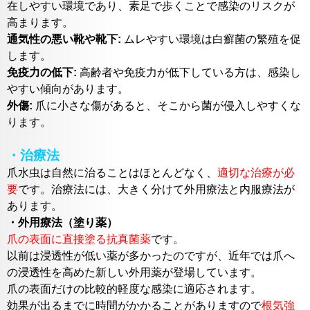
在しやすい環境であり、素足で歩くことで感染のリスクが
高まります。
通気性の悪い靴や靴下:
ムレやすい環境は白癬菌の繁殖を促
します。
免疫力の低下:
高齢者や免疫力が低下している方は、感染し
やすい傾向があります。
外傷:
爪に小さな傷があると、そこから菌が侵入しやすくな
ります。
・治療法
爪水虫は自然に治ることはほとんどなく、
適切な治療が必
要
です。治療法には、大きく分けて外用療法と内服療法が
あります。
・外用療法（塗り薬）
爪の表面に直接塗る抗真菌薬
です。
以前は浸透性が低い薬が多かったのですが、近年では爪へ
の浸透性を高めた新しい外用薬が登場しています。
爪の表面だけの比較的軽度な感染に適応されます。
効果が出るまでに時間がかかることがありますので
根気強