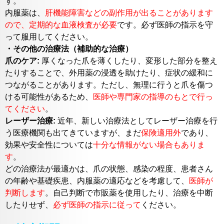
す。
内服薬は、
肝機能障害などの副作用が出ることがあります
ので、定期的な血液検査が必要
です。必ず医師の指示を守
って服用してください。
・その他の治療法（補助的な治療）
爪のケア:
厚くなった爪を薄くしたり、変形した部分を整え
たりすることで、外用薬の浸透を助けたり、症状の緩和に
つながることがあります。ただし、無理に行うと爪を傷つ
ける可能性があるため、
医師や専門家の指導のもとで行っ
てください
。
レーザー治療:
近年、新しい治療法としてレーザー治療を行
う医療機関も出てきていますが、まだ
保険適用外
であり、
効果や安全性については
十分な情報がない場合もありま
す
。
どの治療法が最適かは、爪の状態、感染の程度、患者さん
の年齢や基礎疾患、内服薬の適応などを考慮して、
医師が
判断します
。自己判断で市販薬を使用したり、治療を中断
したりせず、
必ず医師の指示に従って
ください。