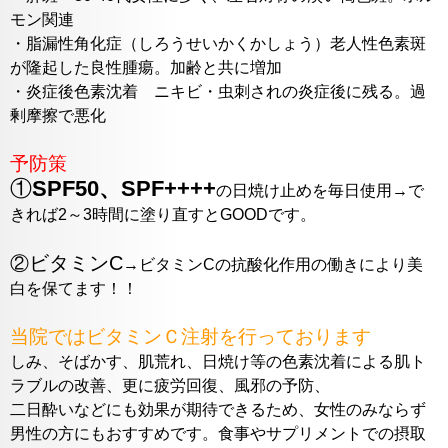
モン関連
・脂漏性角化症（しろうせいかくかしょう）老人性色素斑
が隆起した良性腫瘍。加齢と共に増加
・炎症後色素沈着 ニキビ・虫刺されの炎症後に残る。過
剰摩擦で悪化
予防策
①
SPF50、SPF++++
の日焼け止めを毎日使用→で
きれば2～3時間に塗り直すとGOODです。
ビタミンC
②
→ビタミンCの抗酸化作用の働きにより美
白を保てます！！
当院ではビタミンＣ注射を行っております
しみ、そばかす、肌荒れ、日焼け等の色素沈着による肌ト
ラブルの改善、更に疲労回復、風邪の予防、
二日酔いなどにも効果が期待できるため、女性のみならず
男性の方にもおすすめです。食事やサプリメントでの摂取