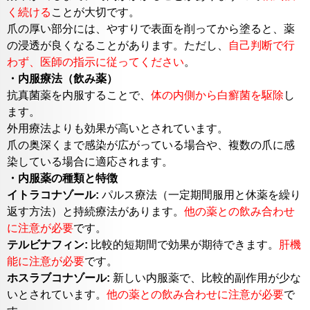
く続ける
ことが大切です。
爪の厚い部分には、やすりで表面を削ってから塗ると、薬
の浸透が良くなることがあります。ただし、
自己判断で行
わず、医師の指示に従ってください
。
・内服療法（飲み薬）
抗真菌薬を内服することで、
体の内側から白癬菌を駆除
し
ます。
外用療法よりも効果が高いとされています。
爪の奥深くまで感染が広がっている場合や、複数の爪に感
染している場合に適応されます。
・内服薬の種類と特徴
イトラコナゾール:
パルス療法（一定期間服用と休薬を繰り
返す方法）と持続療法があります。
他の薬との飲み合わせ
に注意が必要
です。
テルビナフィン:
比較的短期間で効果が期待できます。
肝機
能に注意が必要
です。
ホスラブコナゾール:
新しい内服薬で、比較的副作用が少な
いとされています。
他の薬との飲み合わせに注意が必要
で