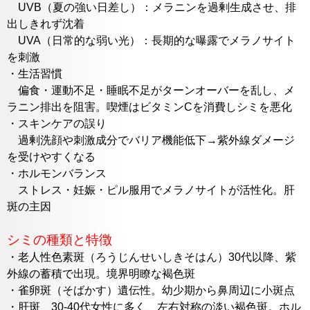
UVB（夏の強い日差し）：メラニンを過剰生成させ、排
出しきれず沈着
UVA（日常的な弱い光）：長期的な曝露でメラノサイト
を刺激
・生活習慣
偏食・運動不足・睡眠不足がターンオーバーを乱し、メ
ラニン排出を阻害。喫煙はビタミンCを消費しシミを悪化
・スキンケアの誤り
過剰洗顔や刺激成分でバリア機能低下→紫外線ダメージ
を受けやすくなる
・ホルモンバランス
ストレス・妊娠・ピル服用でメラノサイトが活性化。肝
斑の主因
シミの種類と特徴
・老人性色素斑（ろうじんせいしきそはん）30代以降、紫
外線の蓄積で出現。境界明瞭な褐色斑
・雀卵斑（そばかす）遺伝性。幼少期から鼻周辺に小斑点
・肝斑 30-40代女性に多く、左右対称の淡い褐色斑。ホル