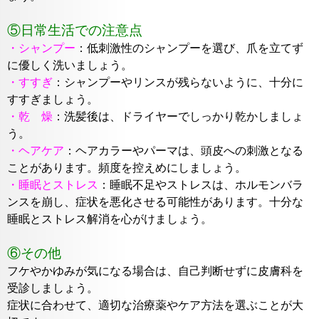
⑤日常生活での注意点
・シャンプー
：
低刺激性のシャンプーを選び、爪を立てず
に優しく洗
いましょう。
・すすぎ
：
シャンプーやリンスが残らないように、十分に
すすぎまし
ょう。
・乾 燥
：洗髪後は、ドライヤーでしっかり乾かしましょ
う。
・ヘアケア
：
ヘアカラーやパーマは、頭皮への刺激となる
ことがあり
ます。頻度を控えめにしましょう。
・睡眠とストレス
：
睡眠不足
やストレスは、ホルモンバラ
ンスを崩
し、
症状を悪化させる可能性があります。十分な
睡眠とストレス解消を心がけましょう。
⑥その他
フケやかゆみが気になる場合は、自己判断せずに皮膚科を
受診しましょう。
症状に合わせて、適切な治療薬やケア方法を選ぶことが大