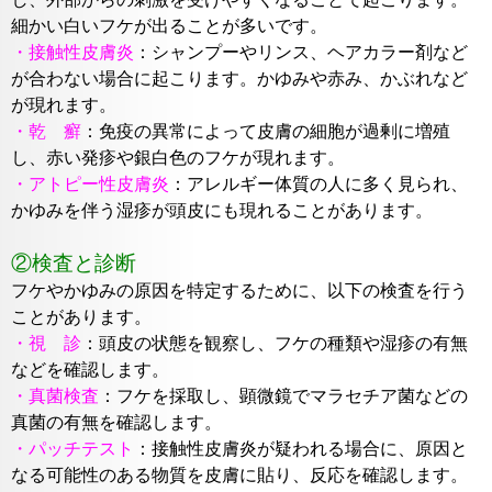
細かい白いフケが出ることが多いです。
・接触性皮膚炎
：シャンプーやリンス、ヘアカラー剤など
が合わない場合に起こります。かゆみや赤み、かぶれなど
が現れます。
・乾 癬
：
免疫の異常によって皮膚の細胞が過剰に増殖
し、赤い発疹
や
銀白色のフケが現れます。
・アトピー性皮膚炎
：
アレルギー体質の人に多く見られ、
かゆみを伴
う湿疹が頭皮にも現れることがあります。
②検査と診断
フケやかゆみの原因を特定するために、以下の検査を行う
ことがあります。
・視 診
：
頭皮の状態を観察し、フケの種類や湿疹の有無
などを確認
します。
・真菌検査
：
フケを採取し、顕微鏡でマラセチア菌などの
真菌の有
無を確認します。
・パッチテスト
：
接触性皮膚炎が疑われる場合に、原因と
なる可能
性のある物質を皮膚に貼り、反応を確認します。