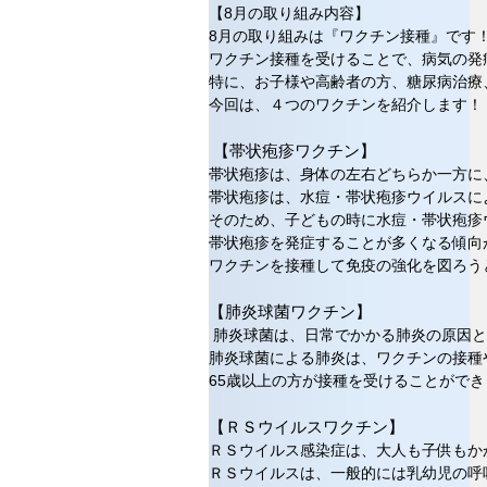
【8月の取り組み内容】
8月の取り組みは『ワクチン接種』です
ワクチン接種を受けることで、病気の発
特に、お子様や高齢者の方、糖尿病治療
今回は、４つのワクチンを紹介します！
【帯状疱疹ワクチン】
帯状疱疹は、身体の左右どちらか一方に
帯状疱疹は、水痘・帯状疱疹ウイルスに
そのため、子どもの時に水痘・帯状疱疹
帯状疱疹を発症することが多くなる傾向
ワクチンを接種して免疫の強化を図ろう
【肺炎球菌ワクチン】
肺炎球菌は、日常でかかる肺炎の原因と
肺炎球菌による肺炎は、ワクチンの接種
65歳以上の方が接種を受けることができ
【ＲＳウイルスワクチン】
ＲＳウイルス感染症は、大人も子供もか
ＲＳウイルスは、一般的には乳幼児の呼