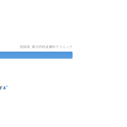
投稿者:
菊川内科皮膚科クリニック
す