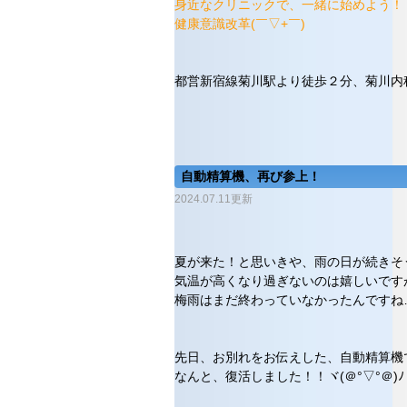
身近なクリニックで、一緒に始めよう！
健康意識改革(￣▽+￣)
都営新宿線菊川駅より徒歩２分、菊川内
自動精算機、再び参上！
2024.07.11更新
夏が来た！と思いきや、雨の日が続きそ
気温が高くなり過ぎないのは嬉しいです
梅雨はまだ終わっていなかったんですね
先日、お別れをお伝えした、自動精算機
なんと、復活しました！！ヾ(＠°▽°＠)ﾉ