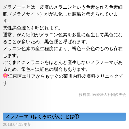
メラノーマとは、皮膚のメラニンという色素を作る色素細
胞（メラノサイト）ががん化した腫瘍と考えられていま
す。
悪性黒色腫とも呼ばれます。
通常、がん細胞がメラニン色素を多量に産生して黒色にな
ることが多いため、黒色腫と呼ばれます。
メラニン色素の産生程度により、褐色～茶色のものも存在
します。
ごくまれにメラニンをほとんど産生しないメラノーマがあ
るため、常色～淡紅色の場合もあります。
江東区エリアからもすぐの菊川内科皮膚科クリニックで
す
投稿者:
医療法人社団俊爽会
メラノーマ（ほくろのがん）とは①
2018.04.13更新