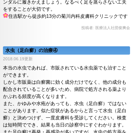
ンダルに履きかえましょう。なるべく足を蒸らさない工夫
をすることが大切です。
住吉駅から徒歩約13分の菊川内科皮膚科クリニックです
投稿者:
医療法人社団俊爽会
水虫（足白癬）の治療④
2018.06.19更新
本当の水虫であれば、市販されている水虫薬でも治すこと
ができます。
しかし市販薬は白癬菌に効く成分だけでなく、他の成分も
配合されていることが多いため、病院で処方される薬より
かぶれる頻度が高くなります。
また、かゆみや水疱があっても、水虫（足白癬）ではない
ことがあります。似た症状があるからと言って水虫（足白
癬）と決めつけず、一度皮膚科を受診してください。検査
は短時間ででき、結果も当日の診察中にすぐわかります。
また足白癬は再発・再感染が多いですが、水虫の処方薬を