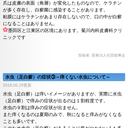
爪は皮膚の表面（角層）が変化したものなので、ケラチン
が多く存在し、白癬菌に感染することがあります。
粘膜にはケラチンがあまり存在しないので、口の中が白癬
になることはありません。
墨田区と江東区の区境にあります。菊川内科皮膚科クリ
ニックです
投稿者:
医療法人社団俊爽会
水虫（足白癬）の症状③～痒くない水虫について～
2018.05.29更新
水虫（足白癬）は痒いイメージがありますが、実際に水虫
（足白癬）で痒みの症状が出るのは１割程度です。
水虫の９割は痒みの症状が出ません。
また痒くなるのは夏期のみで、秋になると痒みがなくなる
ことも多いです。