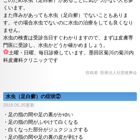
このため水虫（足白癬）があることに気がつかない人も多
くいます。
また痒みがあっても水虫（足白癬）でないこともありま
す。その場合水虫でないのに水虫の治療をしても良くなり
ません。
水虫の検査は受診当日すぐわかりますので、まずは皮膚専
門医に受診し、水虫かどうか確かめましょう。
土曜・日曜、毎日診療しています。墨田区菊川の菊川内
科皮膚科クリニックです
投稿者:
医療法人社団俊爽会
水虫（足白癬）の症状②
2018.05.25更新
・足の指の間や足の裏がかゆい
・足の指の間がふやけて白くなる
・白くなった部分がジュクジュクする
・足の指の間や足の裏の皮が剥ける