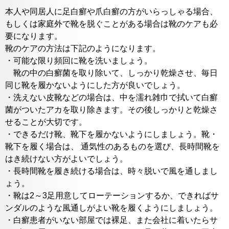
本人や同居人に足白癬や爪白癬の方がいらっしゃる場合、
もしくは家庭外で靴を脱ぐことがある場合は靴のケアも必
要になります。
靴のケアの方法は下記のようになります。
・可能な限り頻回に靴を洗いましょう。
靴の中の白癬菌を取り除いて、しっかり乾燥させ、毎日
同じ靴を履かないようにした方が良いでしょう。
・洗えない皮靴などの場合は、中を濡れ雑巾で拭いて白癬
菌がついたアカを取り除きます。その後しっかりと乾燥さ
せることが大切です。
・できるだけ靴、靴下を履かないようにしましょう。靴・
靴下を履く場合は、 通気性のあるものを選び、長時間靴を
はき続けない方がよいでしょう。
・長時間靴を履き続ける場合は、時々脱いで風を通しまし
ょう。
・靴は2～3足用意してローテーションするか、できればサ
ンダルのような風通しがよい靴を履くようにしましょう。
・白癬患者がいない部屋では裸足、また会社に着いたらサ