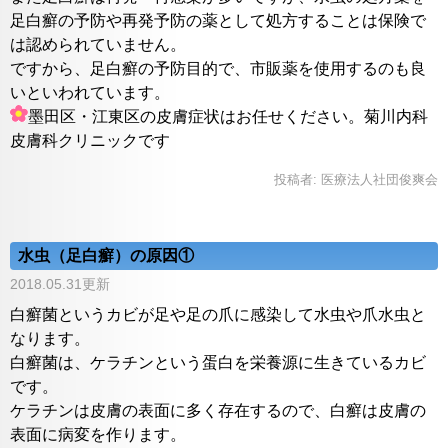
足白癬の予防や再発予防の薬として処方することは保険で
は認められていません。
ですから、足白癬の予防目的で、市販薬を使用するのも良
いといわれています。
墨田区・江東区の皮膚症状はお任せください。菊川内科
皮膚科クリニックです
投稿者:
医療法人社団俊爽会
水虫（足白癬）の原因①
2018.05.31更新
白癬菌というカビが足や足の爪に感染して水虫や爪水虫と
なります。
白癬菌は、ケラチンという蛋白を栄養源に生きているカビ
です。
ケラチンは皮膚の表面に多く存在するので、白癬は皮膚の
表面に病変を作ります。