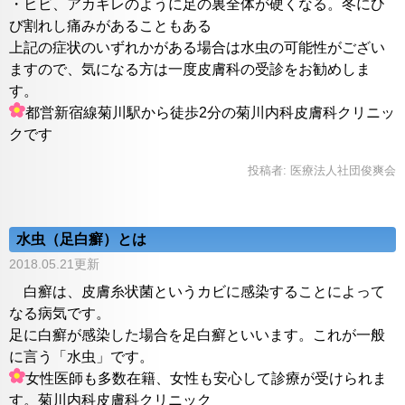
・ヒビ、アカギレのように足の裏全体が硬くなる。冬にひ
び割れし痛みがあることもある
上記の症状のいずれかがある場合は水虫の可能性がござい
ますので、気になる方は一度皮膚科の受診をお勧めしま
す。
都営新宿線菊川駅から徒歩2分の菊川内科皮膚科クリニッ
クです
投稿者:
医療法人社団俊爽会
水虫（足白癬）とは
2018.05.21更新
白癬は、皮膚糸状菌というカビに感染することによって
なる病気です。
足に白癬が感染した場合を足白癬といいます。これが一般
に言う「水虫」です。
女性医師も多数在籍、女性も安心して診療が受けられま
す。菊川内科皮膚科クリニック