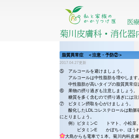
脂質異常症 ＜注意・予防②＞
2017.04.27更新
⑤ アルコールを避けましょう。
アルコールは中性脂肪を増やします
中性脂肪が高いタイプの脂質異常症は
⑥ 果物の摂り過ぎも注意しましょう。
糖質を多く含むので摂り過ぎには注
⑦ ビタミン摂取を心がけましょう。
酸化したLDLコレステロールは動脈硬
にとりましょう。
例）ビタミンC トマト、小松菜、
ビタミンE かぼちゃ、ほうれん
大島からも電車で１本。菊川内科皮膚