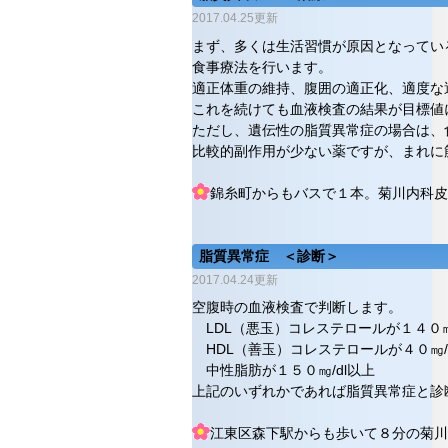
2017.04.25更新
まず、多くは生活習慣が原因となってい
食事療法を行います。
適正体重の維持、腹囲の適正化、適度な
これを続けても血液検査の結果が目標値
ただし、遺伝性の脂質異常症の場合は、
比較的副作用が少ない薬ですが、まれに
錦糸町からもバスで１本。菊川内科皮
脂質異常症 ＜診断＞
2017.04.24更新
空腹時の血液検査で判断します。
LDL（悪玉）コレステロールが１４０㎎/
HDL（善玉）コレステロールが４０㎎/
中性脂肪が１５０㎎/dl以上
上記のいずれかであれば脂質異常症と診
江東区森下駅からも歩いて８分の菊川