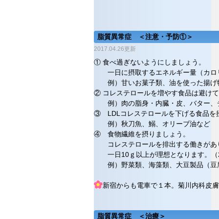
脂質異常症 ＜注意・予防①＞
2017.04.26更新
① 食べ過ぎないようにしましょう。
一日に摂取するエネルギー量（カロリ
例）甘いお菓子類、油を使った揚げ物
② コレステロールを増やす食品は避け
例）肉の脂身・内臓・皮、バター、チ
③ LDLコレステロールを下げる食品を
例）秋刀魚、鰯、オリーブ油など
④ 食物繊維を摂りましょう。
コレステロールを排出する働きがあ
一日10ｇ以上が理想となります。（2
例）野菜類、海藻類、大豆製品（豆腐
新宿からも電車で１本。菊川内科皮膚
脂質異常症 ＜治療＞