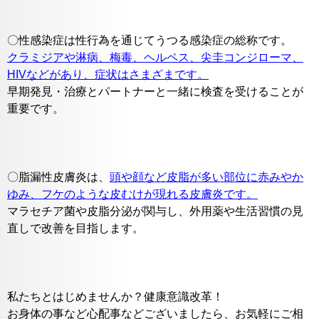
〇性感染症は性行為を通じてうつる感染症の総称です。
クラミジアや淋病、梅毒、ヘルペス、尖圭コンジローマ、
HIVなどがあり、症状はさまざまです。
早期発見・治療とパートナーと一緒に検査を受けることが
重要です。
〇脂漏性皮膚炎は、
頭や顔など皮脂が多い部位に赤みやか
ゆみ、フケのような皮むけが現れる皮膚炎です。
マラセチア菌や皮脂分泌が関与し、外用薬や生活習慣の見
直しで改善を目指します。
私たちとはじめませんか？健康意識改革！
お身体の事など心配事などございましたら、お気軽にご相