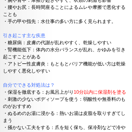
・腕や背中：摩擦が起きやすく、衣類の刺激も影響
・腰やお尻：長時間座ることによるムレや摩擦で悪化する
ことも
・手の甲や指先：水仕事の多い方に多く見られます。
引き起こす主な疾患
・
糖尿病：皮膚の代謝が乱れやすく、乾燥しやすい
・腎機能低下：体内の水分バランスが乱れ、かゆみを引き
起こすことがある
・アトピー性皮膚炎：もともとバリア機能が低い方は乾燥
しやすく悪化しやすい
自分でできる対処法は？
・
保湿を徹底する：お風呂上がり
10分以内に保湿剤を塗る
・刺激の少ないボディソープを使う：弱酸性や無香料のも
のがおすすめ
・ぬるめのお湯に浸かる：熱いお湯は皮脂を取りすぎてし
まう
・掻かない工夫をする：爪を短く保ち、保冷剤などで冷や