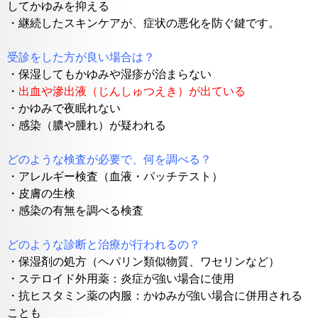
してかゆみを抑える
・継続したスキンケアが、症状の悪化を防ぐ鍵です。
受診をした方が良い場合は？
・
保湿してもかゆみや湿疹が治まらない
・
出血や滲出液（じんしゅつえき）が出ている
・かゆみで夜眠れない
・感染（膿や腫れ）が疑われる
どのような検査が必要で、何を調べる？
・
アレルギー検査（血液・パッチテスト）
・皮膚の生検
・感染の有無を調べる検査
どのような診断と治療が行われるの？
・
保湿剤の処方（ヘパリン類似物質、ワセリンなど）
・ステロイド外用薬：炎症が強い場合に使用
・抗ヒスタミン薬の内服：かゆみが強い場合に併用される
ことも