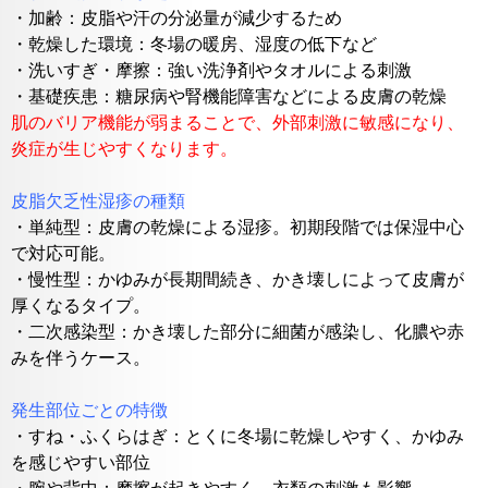
・
加齢：皮脂や汗の分泌量が減少するため
・乾燥した環境：冬場の暖房、湿度の低下など
・洗いすぎ・摩擦：強い洗浄剤やタオルによる刺激
・基礎疾患：糖尿病や腎機能障害などによる皮膚の乾燥
肌のバリア機能が弱まることで、外部刺激に敏感になり、
炎症が生じやすくなります。
皮脂欠乏性湿疹の種類
・
単純型：皮膚の乾燥による湿疹。初期段階では保湿中心
で対応可能。
・慢性型：かゆみが長期間続き、かき壊しによって皮膚が
厚くなるタイプ。
・二次感染型：かき壊した部分に細菌が感染し、化膿や赤
みを伴うケース。
発生部位ごとの特徴
・
すね・ふくらはぎ：とくに冬場に乾燥しやすく、かゆみ
を感じやすい部位